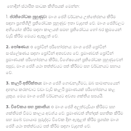
හොඳින් ස්ථාපිත සාධක කිහිපයක් මෙන්න:
1.
ප්රතිරෝධක
පුහුණුව:
මාංශ පේශි වර්ධනය උත්තේජනය කිරීම
සඳහා ප්‍රගතිශීලී ප්‍රතිරෝධක පුහුණුව ඉතා වැදගත් වේ. මාංශ පේශිවලට
අභියෝග කිරීම සඳහා කාලයත් සමඟ ප්‍රතිරෝධය හෝ බර ක්‍රමයෙන්
වැඩි කිරීම මෙයට ඇතුළත් වේ.
2.
පෝෂණය:
o ප්‍රෝටීන් පරිභෝජනය: මාංශ පේශි ප්‍රෝටීන්
සංස්ලේෂණය සඳහා ප්‍රෝටීන් අත්‍යවශ්‍ය වේ. ප්‍රමාණවත් ප්‍රෝටීන්
ප්‍රමාණයක් පරිභෝජනය කිරීම, විශේෂයෙන් ප්‍රතිරෝධක පුහුණුවෙන්
පසුව, මාංශ පේශි යථා තත්ත්වයට පත් කිරීමට සහ වර්ධනයට සහාය
වේ.
3.
කැලරි
අතිරික්තය:
මාංශ පේශි ගොඩනැගීමට, ඔබ සාමාන්‍යයෙන්
දහනය කරනවාට වඩා වැඩි කැලරි ප්‍රමාණයක් පරිභෝජනය කළ
යුතුය. මෙය මාංශ පේශි වර්ධනයට අවශ්‍ය ශක්තිය සපයයි.
3.
විවේකය
සහ
ප්‍
රකෘතිය:
o මාංශ පේශි අලුත්වැඩියා කිරීමට සහ
ශක්තිමත් වීමට කාලය අවශ්ය වේ. ප්‍රමාණවත් නින්දක් සහතික කිරීම
සහ ඔබේ ව්‍යායාම පුරුද්දට විවේක දින ඇතුළත් කිරීම ප්‍රශස්ත මාංශ
පේශි යථා තත්ත්වයට පත් කිරීම සඳහා වැදගත් වේ.