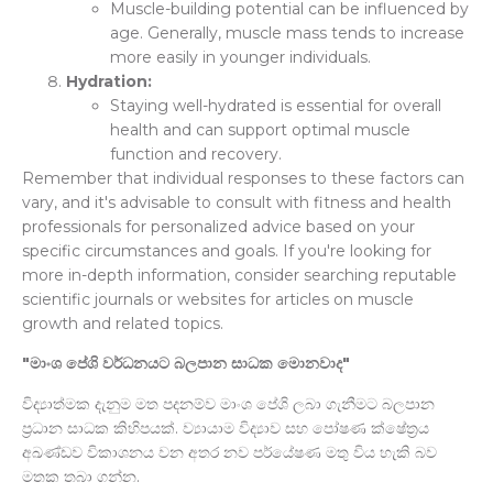
Muscle-building potential can be influenced by
age. Generally, muscle mass tends to increase
more easily in younger individuals.
Hydration:
Staying well-hydrated is essential for overall
health and can support optimal muscle
function and recovery.
Remember that individual responses to these factors can
vary, and it's advisable to consult with fitness and health
professionals for personalized advice based on your
specific circumstances and goals. If you're looking for
more in-depth information, consider searching reputable
scientific journals or websites for articles on muscle
growth and related topics.
"
මාංශ
පේශි
වර්ධනයට
බලපාන
සාධක
මොනවාද"
විද්‍යාත්මක දැනුම මත පදනම්ව මාංශ පේශි ලබා ගැනීමට බලපාන
ප්‍රධාන සාධක කිහිපයක්. ව්‍යායාම විද්‍යාව සහ පෝෂණ ක්ෂේත්‍රය
අඛණ්ඩව විකාශනය වන අතර නව පර්යේෂණ මතු විය හැකි බව
මතක තබා ගන්න.