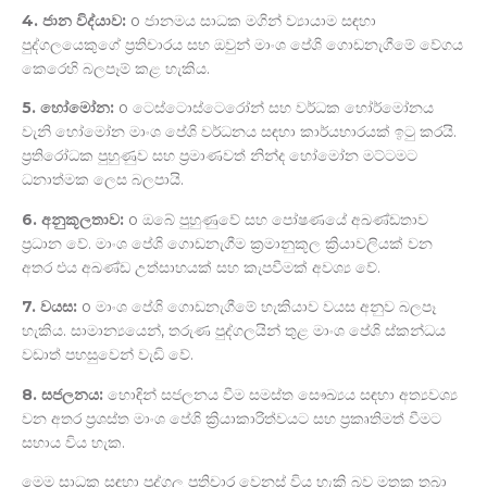
4.
ජාන
විද්යාව:
o ජානමය සාධක මගින් ව්‍යායාම සඳහා
පුද්ගලයෙකුගේ ප්‍රතිචාරය සහ ඔවුන් මාංශ පේශි ගොඩනැගීමේ වේගය
කෙරෙහි බලපෑම් කළ හැකිය.
5.
හෝමෝන:
o ටෙස්ටොස්ටෙරෝන් සහ වර්ධක හෝර්මෝනය
වැනි හෝමෝන මාංශ පේශි වර්ධනය සඳහා කාර්යභාරයක් ඉටු කරයි.
ප්‍රතිරෝධක පුහුණුව සහ ප්‍රමාණවත් නින්ද හෝමෝන මට්ටමට
ධනාත්මක ලෙස බලපායි.
6.
අනුකූලතාව:
o ඔබේ පුහුණුවේ සහ පෝෂණයේ අඛණ්ඩතාව
ප්‍රධාන වේ. මාංශ පේශි ගොඩනැගීම ක්‍රමානුකූල ක්‍රියාවලියක් වන
අතර එය අඛණ්ඩ උත්සාහයක් සහ කැපවීමක් අවශ්‍ය වේ.
7.
වයස:
o මාංශ පේශි ගොඩනැගීමේ හැකියාව වයස අනුව බලපෑ
හැකිය. සාමාන්‍යයෙන්, තරුණ පුද්ගලයින් තුළ මාංශ පේශි ස්කන්ධය
වඩාත් පහසුවෙන් වැඩි වේ.
8.
සජලනය:
හොඳින් සජලනය වීම සමස්ත සෞඛ්‍යය සඳහා අත්‍යවශ්‍ය
වන අතර ප්‍රශස්ත මාංශ පේශි ක්‍රියාකාරිත්වයට සහ ප්‍රකෘතිමත් වීමට
සහාය විය හැක.
මෙම සාධක සඳහා පුද්ගල ප්‍රතිචාර වෙනස් විය හැකි බව මතක තබා