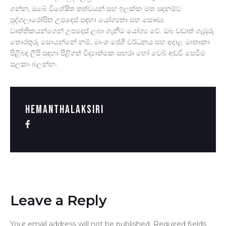
ගන්න, ඔබේ විශේෂිත තත්වයන් සහ ඉලක්ක මත පදනම්ව
පුද්ගලාරෝපිත උපදෙස් සඳහා යෝග්‍යතා සහ සෞඛ්‍ය
වෘත්තිකයන්ගෙන් උපදෙස් ලබා ගැනීම යෝග්‍ය වේ. ඔබ වඩාත් ගැඹුරු
තොරතුරු සොයන්නේ නම්, මාංශ පේශි වර්ධනය සහ අදාළ මාතෘකා
පිළිබඳ ලිපි සඳහා පිළිගත් විද්‍යාත්මක සඟරා හෝ වෙබ් අඩවි සෙවීම
සලකා බලන්න.
hemanthalaksiri
Leave a Reply
Your email address will not be published.
Required fields